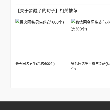
21、夜已深梦却醒梦到曾经熟悉而亲切的
【关于梦醒了的句子】相关推荐
22、人生啊，原来是一场梦，做美梦，醒
23、尘世昏昏谁梦醒，春蚕空吐情丝，自
最火网名男生(精选600个)
微信网名男生霸气冷酷(精
个)
24、梦醒了，没有相约，何时再见？两个
25、你好像从未在我的世界上留下痕迹，
26、梦见你醒了，在睡着又梦见你，醒来