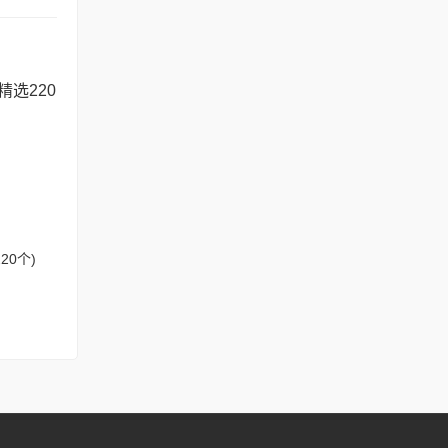
走。
20个)
理我。