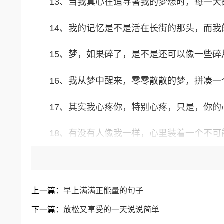
13、当我真心在追寻著我的梦想时，每一
14、我的记忆是不是活在长街的那头，而
15、梦，如果碎了，是不是还可以像一些
16、我从梦中醒来，零零散散的梦，拼凑
17、其实我心疼你，特别心疼，只是，你
18、有没有人像我一样，心里装着一个不
19、1对于大多数刚走入社会的人来说，一
20、人生最苦痛的是梦醒了无路可走。做
上一篇：
早上满满正能量的句子
他。
下一篇：
放松又享受的一天说说简单