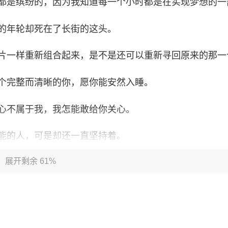
天都是缤纷的，因为我知道每一个小时都是在实现梦想的一
我的年轮却死在了长街的这头。
碎片一样重新组合起来，是不是还可以重新寻回原来的那一
一个完整而清晰的你，愿你能安然入睡。
的心不属于我，我怎能敢给你关心。
可能的人，可是却还一直坚持着。
展开剩余 61%
套房子就能消灭一个梦想。
梦的人是幸福的；倘没有看出可走的路，最要紧的是不要去