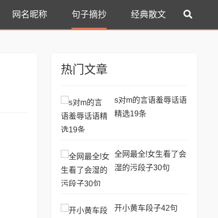
网名昵称
句子摘抄
经典散文
热门文章
s对m的言语羞辱话语
精选19条
全网最全!女生看了会
湿的污段子30句
开小黄车段子42句