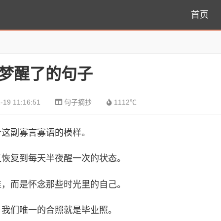
首页
梦醒了的句子
-19 11:16:51
句子摘抄
1112℃
今这副寡言寡语的模样。
又恢复到每天半夜醒一次的状态。
谁，而是怀念那些时光里的自己。
，我们唯一的合照就是毕业照。