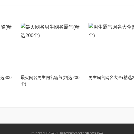
人，梦醒前用以为都在昨天，醒后才知故事已结束去甚久！
来两手空空，爱情啊，原来是一场梦，擦干泪，明天还是要
缠绕，弹捏中，总招迷惑将人弄，繁华一瞬执着何用？
选300
最火网名男生网名霸气(精选200
男生霸气网名大全(精选2
个)
世界，就像平行线，谁也无法改变。
所以我忘了你也是于情于理。
发现身边真的没有你。梦见你不理我，从我身边过去你都不
© 2022 民层网
粤ICP备2022059085号